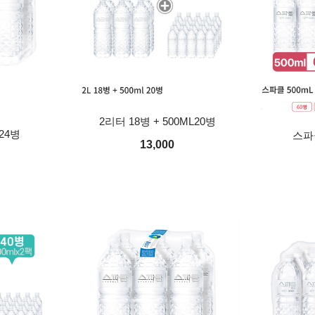
2리터 18병 + 500ML20병
24병
스파클
13,000