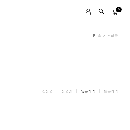
0
홈
>
스파클
신상품
상품명
낮은가격
높은가격