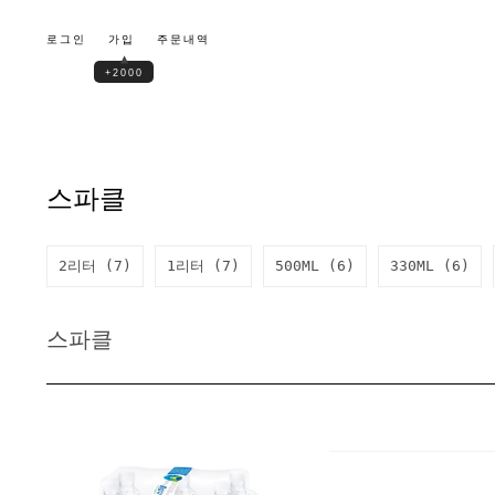
로그인
가입
주문내역
▲
+2000
스파클
2리터 (7)
1리터 (7)
500ML (6)
330ML (6)
스파클