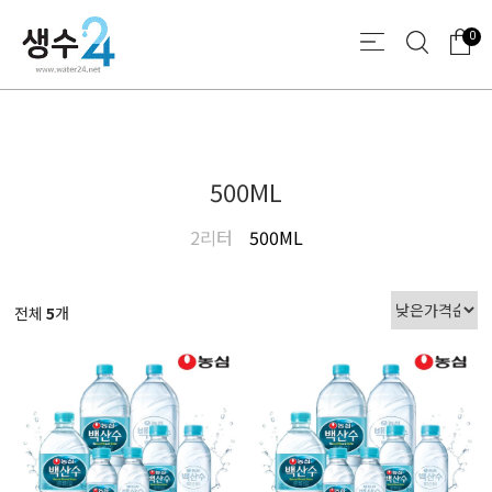
0
500ML
2리터
500ML
전체
5
개