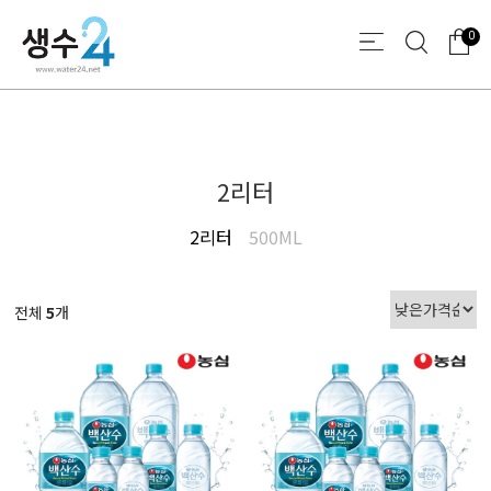
0
2리터
2리터
500ML
전체
5
개