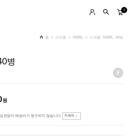
0
홈
>
스파클
>
500ML
> 스파클 500ML 40병
40병
0
원
상관없이 배송비가 청구되지 않습니다.