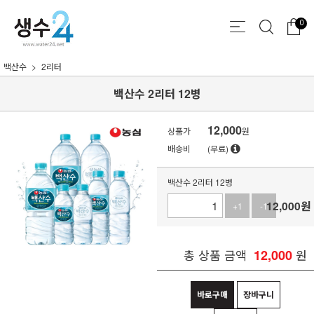
0
백산수
2리터
백산수 2리터 12병
12,000
상품가
원
배송비
(무료)
백산수 2리터 12병
12,000
원
+1
-1
총 상품 금액
12,000
원
바로구매
장바구니