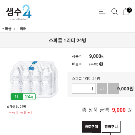
0
스파클
1리터
스파클 1리터 24병
9,000
상품가
원
배송비
(무료)
스파클 1리터 24병
9,000
원
+1
-1
총 상품 금액
9,000
원
바로구매
장바구니