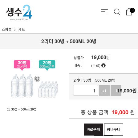
0
스파클
세트
2리터 30병 + 500ML 20병
19,000
상품가
원
배송비
(무료)
2리터 30병 + 500ML 20병
19,000
원
+1
-1
총 상품 금액
19,000
원
바로구매
장바구니