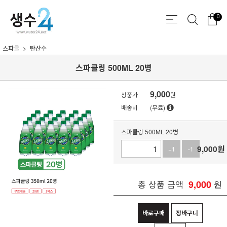
0
스파클
탄산수
스파클링 500ML 20병
9,000
상품가
원
배송비
(무료)
스파클링 500ML 20병
9,000
원
+1
-1
총 상품 금액
9,000
원
바로구매
장바구니