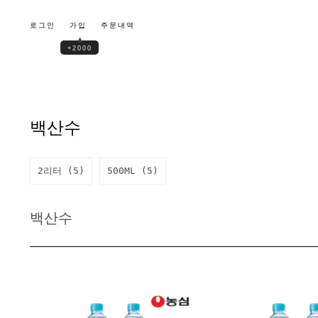
로그인
가입
주문내역
▲
+2000
백산수
2리터 (5)
500ML (5)
백산수